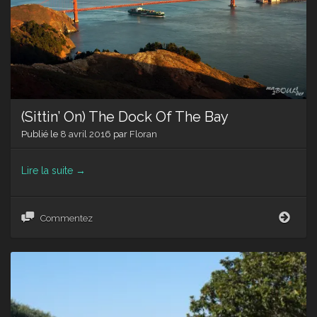
(Sittin’ On) The Dock Of The Bay
Publié le
8 avril 2016
par
Floran
Lire la suite
→
(Sitti
Commentez
On)
The
Dock
Of
The
Bay