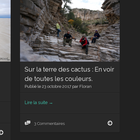
Sur la terre des cactus : En voir
de toutes les couleurs.
Publié le
23 octobre 2017
par
Floran
Lire la suite
→
Sur
3 Commentaires
la
Sur
terre
la
des