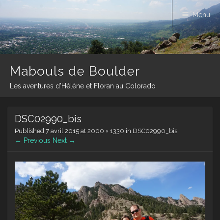
Menu
Mabouls de Boulder
Les aventures d'Hélène et Floran au Colorado
Skip
DSC02990_bis
to
content
Published
7 avril 2015
at
2000 × 1330
in
DSC02990_bis
← Previous
Next →