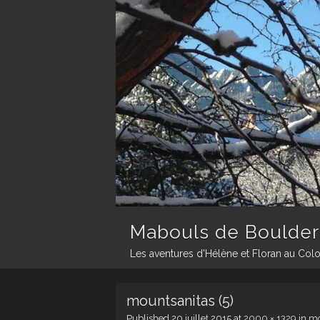
Mabouls de Boulder
Les aventures d'Hélène et Floran au Col
mountsanitas (5)
Published
20 juillet 2015
at
2000 × 1329
in
mo