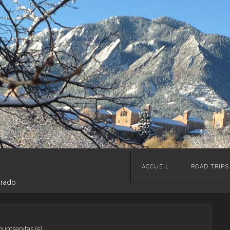
Skip
ACCUEIL
ROAD TRIPS
to
orado
content
untsanitas (5)