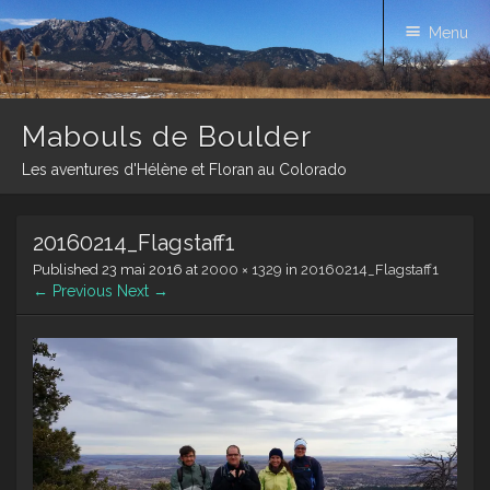
Menu
Mabouls de Boulder
Les aventures d'Hélène et Floran au Colorado
Skip
20160214_Flagstaff1
to
content
Published
23 mai 2016
at
2000 × 1329
in
20160214_Flagstaff1
← Previous
Next →