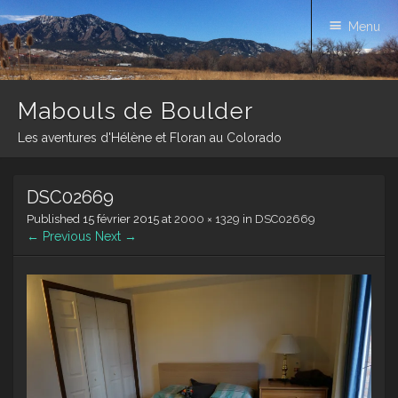
Menu
Mabouls de Boulder
Les aventures d'Hélène et Floran au Colorado
Skip
DSC02669
to
content
Published
15 février 2015
at
2000 × 1329
in
DSC02669
← Previous
Next →