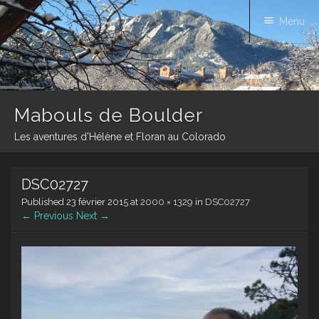
Menu
Mabouls de Boulder
Les aventures d'Hélène et Floran au Colorado
Skip
DSC02727
to
content
Published
23 février 2015
at
2000 × 1329
in
DSC02727
← Previous
Next →