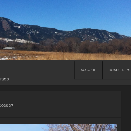
Skip
ACCUEIL
ROAD TRIPS
to
orado
content
C02807