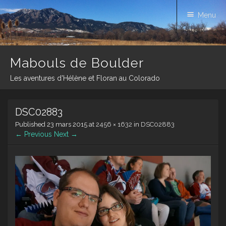
Menu
Mabouls de Boulder
Les aventures d'Hélène et Floran au Colorado
Skip
DSC02883
to
content
Published
23 mars 2015
at
2456 × 1632
in
DSC02883
← Previous
Next →