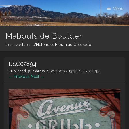
Menu
Mabouls de Boulder
Les aventures d'Hélène et Floran au Colorado
Skip
DSC02894
to
content
Published
30 mars 2015
at
2000 × 1329
in
DSC02894
← Previous
Next →