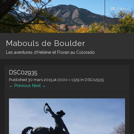
Menu
Mabouls de Boulder
Les aventures d'Hélène et Floran au Colorado
Skip
DSC02935
to
content
Published
30 mars 2015
at
2000 × 1329
in
DSC02935
← Previous
Next →