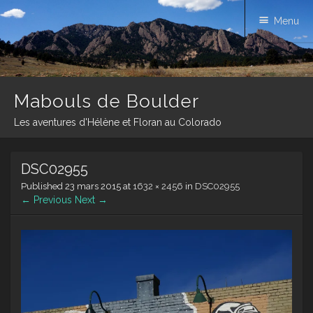
Menu
Mabouls de Boulder
Les aventures d'Hélène et Floran au Colorado
Skip
DSC02955
to
content
Published
23 mars 2015
at
1632 × 2456
in
DSC02955
← Previous
Next →