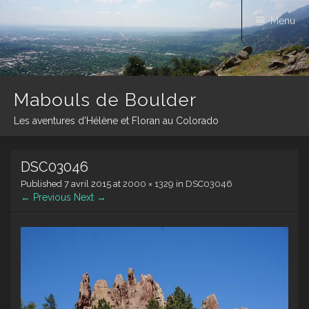
Menu
Mabouls de Boulder
Les aventures d'Hélène et Floran au Colorado
Skip
DSC03046
to
content
Published
7 avril 2015
at
2000 × 1329
in
DSC03046
← Previous
Next →