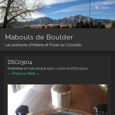
Menu
Mabouls de Boulder
Les aventures d'Hélène et Floran au Colorado
Skip
DSC03104
to
content
Published
27 mai 2015
at
1500 × 2000
in
DSC03104
← Previous
Next →