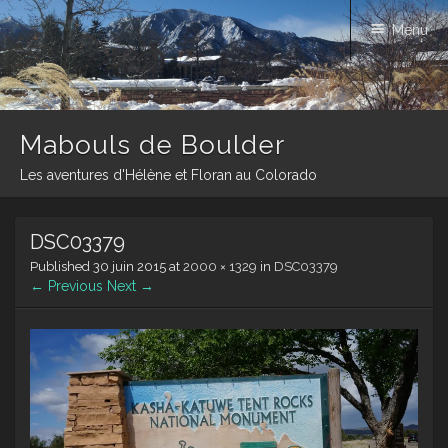
Menu
Mabouls de Boulder
Les aventures d'Hélène et Floran au Colorado
Skip
DSC03379
to
content
Published
30 juin 2015
at
2000 × 1329
in
DSC03379
← Previous
Next →