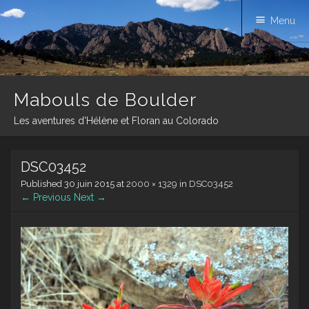
Menu
Mabouls de Boulder
Les aventures d'Hélène et Floran au Colorado
Skip
DSC03452
to
content
Published
30 juin 2015
at
2000 × 1329
in
DSC03452
← Previous
Next →