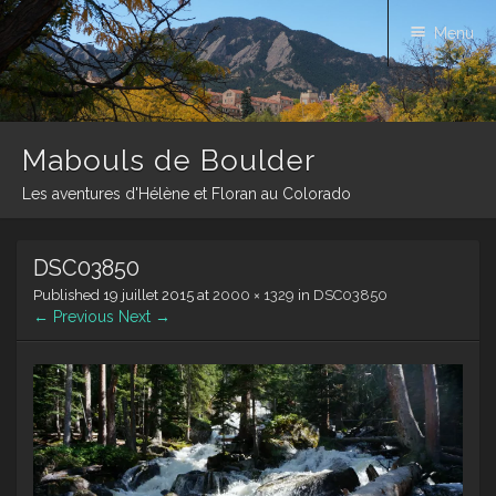
Menu
Mabouls de Boulder
Les aventures d'Hélène et Floran au Colorado
Skip
DSC03850
to
content
Published
19 juillet 2015
at
2000 × 1329
in
DSC03850
← Previous
Next →