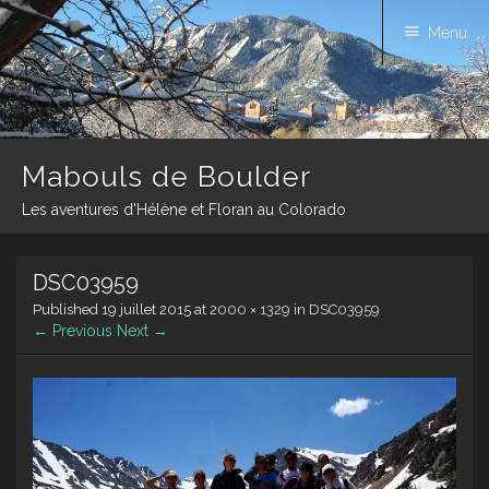
Menu
Mabouls de Boulder
Les aventures d'Hélène et Floran au Colorado
Skip
DSC03959
to
content
Published
19 juillet 2015
at
2000 × 1329
in
DSC03959
← Previous
Next →