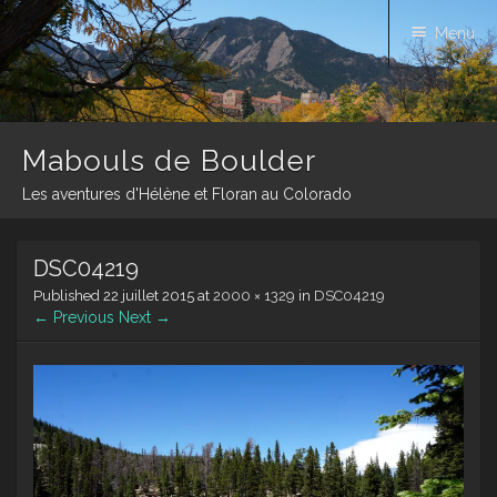
Menu
Mabouls de Boulder
Les aventures d'Hélène et Floran au Colorado
Skip
DSC04219
to
content
Published
22 juillet 2015
at
2000 × 1329
in
DSC04219
← Previous
Next →