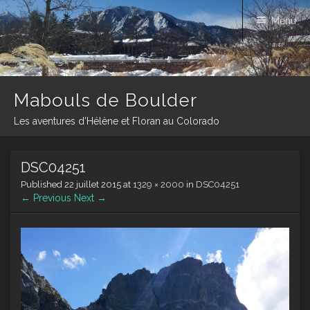
Menu
Mabouls de Boulder
Les aventures d'Hélène et Floran au Colorado
Skip
DSC04251
to
content
Published
22 juillet 2015
at
1329 × 2000
in
DSC04251
← Previous
Next →