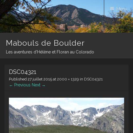
Menu
Mabouls de Boulder
Les aventures d'Hélène et Floran au Colorado
Skip
DSC04321
to
content
Published
27 juillet 2015
at
2000 × 1329
in
DSC04321
← Previous
Next →