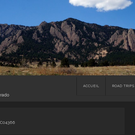
Skip
ACCUEIL
ROAD TRIPS
to
orado
content
C04366