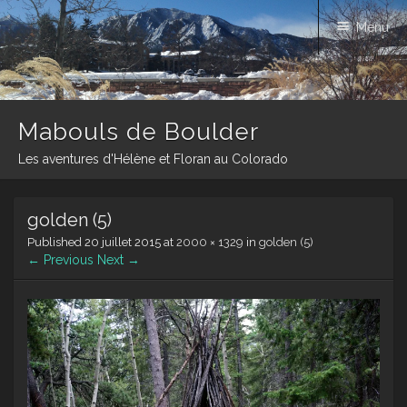
Menu
Mabouls de Boulder
Les aventures d'Hélène et Floran au Colorado
Skip
golden (5)
to
content
Published
20 juillet 2015
at
2000 × 1329
in
golden (5)
← Previous
Next →