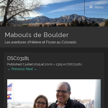
Menu
Mabouls de Boulder
Les aventures d'Hélène et Floran au Colorado
Skip
DSC03181
to
content
Published
7 juillet 2015
at
2000 × 1329
in
DSC03181
← Previous
Next →