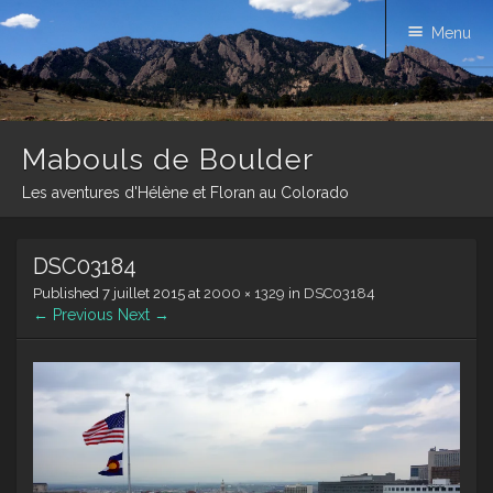
Menu
Mabouls de Boulder
Les aventures d'Hélène et Floran au Colorado
Skip
DSC03184
to
content
Published
7 juillet 2015
at
2000 × 1329
in
DSC03184
← Previous
Next →