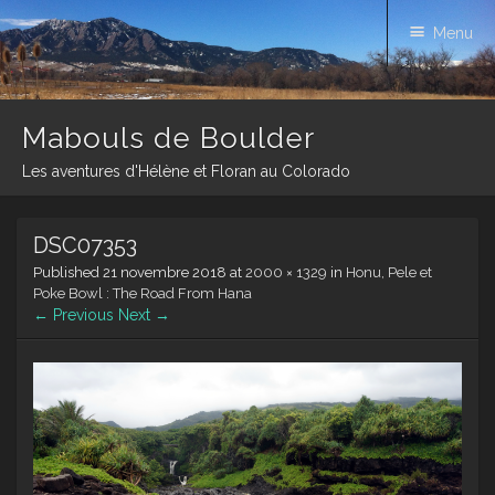
Menu
Mabouls de Boulder
Les aventures d'Hélène et Floran au Colorado
Skip
DSC07353
to
content
Published
21 novembre 2018
at
2000 × 1329
in
Honu, Pele et
Poke Bowl : The Road From Hana
← Previous
Next →