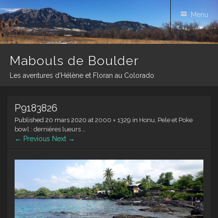
Menu
Mabouls de Boulder
Les aventures d'Hélène et Floran au Colorado
Skip
P9183826
to
content
Published
20 mars 2020
at
2000 × 1329
in
Honu, Pele et Poke
bowl : dernières lueurs …
← Previous
Next →