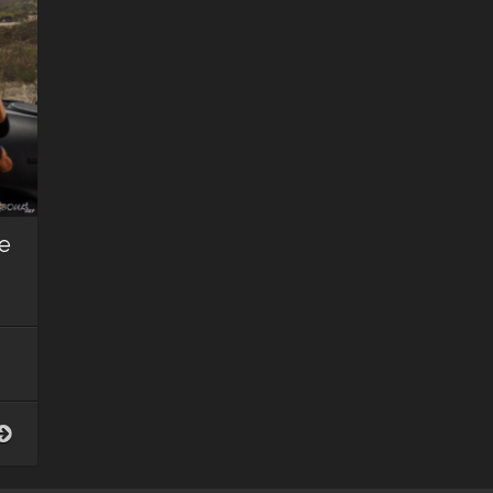
he
Honu,
Pele
et
Poke