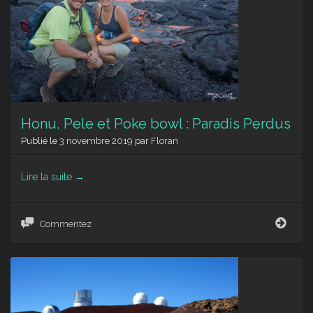
NP
Honu, Pele et Poke bowl : Paradis Perdus
Publié le
3 novembre 2019
par
Floran
Lire la suite
→
Honu
Commentez
Pele
et
Poke
bowl
:
Para
Perd