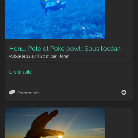
Mars
Honu, Pele et Poke bowl : Sous l’océan.
Publié le
22 avril 2019
par
Floran
Lire la suite
→
Honu
Commentez
Pele
et
Poke
bowl
:
Sous
l’océ