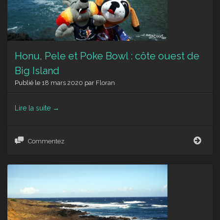
Honu, Pele et Poke Bowl : côte ouest de
Big Island
Publié le
18 mars 2020
par
Floran
Lire la suite
→
Honu
Commentez
Pele
et
Poke
Bowl
:
côte
oues
de