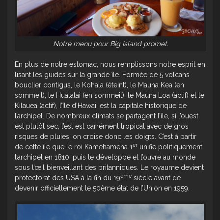
Notre menu pour Big Island promet.
En plus de notre estomac, nous remplissons notre esprit en
lisant les guides sur la grande île. Formée de 5 volcans
bouclier contigus, le Kohala (éteint), le Mauna Kea (en
sommeil), le Hualalai (en sommeil), le Mauna Loa (actif) et le
Kilauea (actif), l’île d’Hawaii est la capitale historique de
l’archipel. De nombreux climats se partagent l’île, si l’ouest
est plutôt sec, l’est est carrément tropical avec de gros
risques de pluies, on croise donc les doigts. C’est à partir
er
de cette île que le roi Kamehameha 1
unifie politiquement
l’archipel en 1810, puis le développe et l’ouvre au monde
sous l’œil bienveillant des britanniques. Le royaume devient
ème
protectorat des USA à la fin du 19
siècle avant de
devenir officiellement le 50ème état de l’Union en 1959.