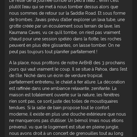
Le reste de la journée tombe un peu à l’eau … enfin c’est
plutôt l’eau qui se met à nous tomber dessus alors que
nous sommes de retour sur la Saddle Road. Et sous forme
de trombes. J’avais prévu d’aller explorer un lava tube, une
grotte créée par un écoulement sous terrain de lave, les
Kaumana Caves, vu ce qu’il tombe, on n’est pas vraiment
chaud pour une session spéléo dans la flotte, les roches
peuvent en plus être glissantes, on laisse tomber. On ne
peut pas toujours tout planifier parfaitement !
A la place, nous profitons de notre AirBnB des 3 prochains
jours qui vaut vraiment le coup. Il se situe à Pahoa, dans l’est
de l’île. Niché dans un écrin de verdure tropical
parfaitement entretenu, le chalet a fier allure. La décoration
est raffinée dans une ambiance relaxante, zenifiante. La
maison est totalement ouverte sur la nature, les fenêtres
n’en sont pas, ce sont juste des toiles de moustiquaires
tendues. Si la salle de bain propose tout le confort
moderne, il existe en plus une douche extérieure que nous
ne manquerons pas d’utiliser. Un bémol (mais nous étions
prévenu), vu que le logement est situé en pleine jungle,
nous avons droit à un concert de grenouilles tout au long