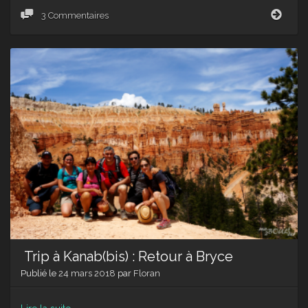
Trip
3 Commentaires
à
Kana
:
Se
mett
à
la
Page
Trip à Kanab(bis) : Retour à Bryce
Publié le
24 mars 2018
par
Floran