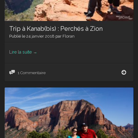
Trip à Kanab(bis) : Perchés à Zion
Publié le
24 janvier 2018
par
Floran
Lire la suite
→
Trip
1 Commentaire
à
Kana
:
Perc
à
Zion