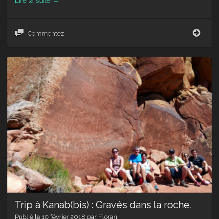
Lire la suite
→
Trip
Commentez
à
Kanab
Reto
à
Bryc
Trip à Kanab(bis) : Gravés dans la roche.
Publié le
10 février 2018
par
Floran