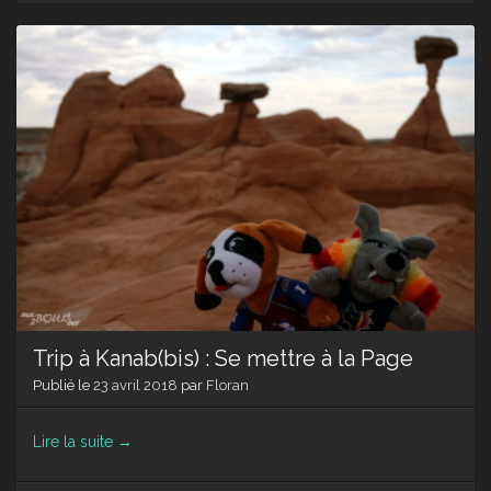
Kanab
Aven
aux
Whit
Dom
Trip à Kanab(bis) : Se mettre à la Page
Publié le
23 avril 2018
par
Floran
Lire la suite
→