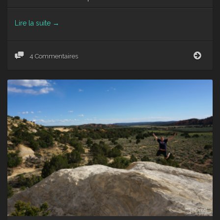
Lire la suite
→
Trip
4 Commentaires
à
Kanab
Grav
dans
la
roche