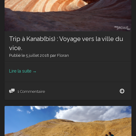
Trip à Kanab(bis) : Voyage vers la ville du
vice.
Publié le
5 juillet 2018
par
Floran
Lire la suite
→
Trip
1 Commentaire
à
Kana
:
Voya
vers
la
ville
du