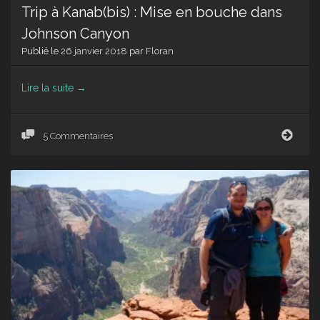
Trip à Kanab(bis) : Mise en bouche dans
Johnson Canyon
Publié le
26 janvier 2018
par
Floran
Lire la suite
→
Trip
5 Commentaires
à
Kanab
Mise
en
bouc
dans
John
Cany