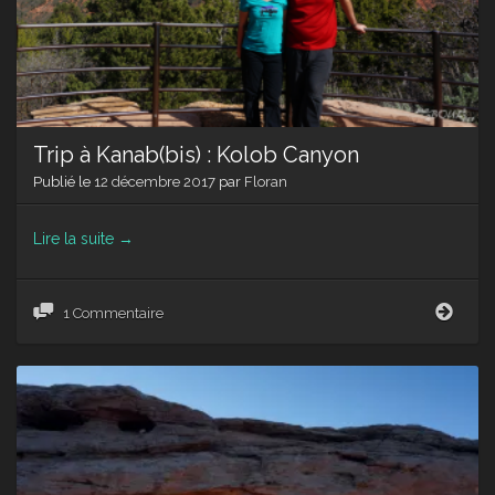
Trip à Kanab(bis) : Kolob Canyon
Publié le
12 décembre 2017
par
Floran
Lire la suite
→
Trip
1 Commentaire
à
Kana
:
Kolo
Cany