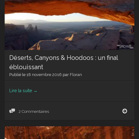
Déserts, Canyons & Hoodoos : un final
éblouissant
Publié le
18 novembre 2016
par
Floran
Lire la suite
→
Déser
2 Commentaires
Cany
&
Hood
: