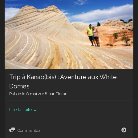
piste.
Trip à Kanab(bis) : Aventure aux White
Domes
Publié le
6 mai 2018
par
Floran
Lire la suite
→
Trip
Commentez
à