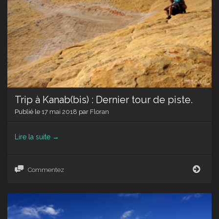
vice.
Trip à Kanab(bis) : Dernier tour de piste.
Publié le
17 mai 2018
par
Floran
Lire la suite
→
Trip
Commentez
à
Kanab
Dern
tour
de