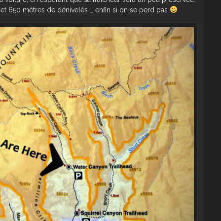
s et 650 mètres de dénivelés … enfin si on se perd pas