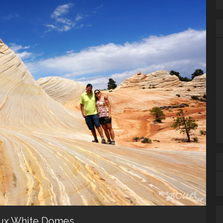
Ar
 aux White Domes