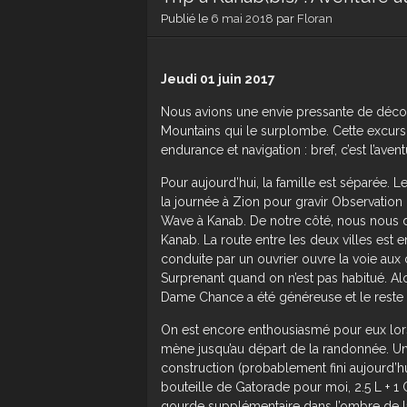
Publié le
6 mai 2018
par
Floran
Jeudi 01 juin 2017
Nous avions une envie pressante de décou
Mountains qui le surplombe. Cette excursi
endurance et navigation : bref, c’est l’avent
Pour aujourd’hui, la famille est séparée. L
la journée à Zion pour gravir Observation P
Wave à Kanab. De notre côté, nous nous di
Kanab. La route entre les deux villes est 
conduite par un ouvrier ouvre la voie aux 
Surprenant quand on n’est pas habitué. Al
Dame Chance a été généreuse et le reste d
On est encore enthousiasmé pour eux lors
mène jusqu’au départ de la randonnée. Un 
construction (probablement fini aujourd’hui
bouteille de Gatorade pour moi, 2.5 L + 1
gourde supplémentaire dans l’ombre de la 