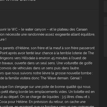
Ca
vrir le WC – le water canyon – et le plateau des Canaan
on nécessite une randonnée assez exigeante alliant équilibre,
ure !
es parents d’Hélène, son frère et la meuf à son frère passeront
oint après avoir tenté leur chance à la terrible loterie de The
rigeons vers Hillsdale à environ 45 minutes à l’ouest de
en travaux, ouverte dans un seul sens. Une voiturette de golfe
convois de véhicules dans un sens puis dans l’autre.
ors que nous suivons notre lièvre la grosse nouvelle tombe :
e la famille visitera donc The Wave demain. Génial !
que l’on s’engage sur une piste de bonne qualité qui nous
petit étang borde les emplacements vides. Un toilette est en
) au départ. On se charge de liquides : 3.5 litres d’eau et 1
 Coca pour Hélène. En prévision du retour, on cache une
voiture, en espérant que sa fraicheur sera un peu préservée.