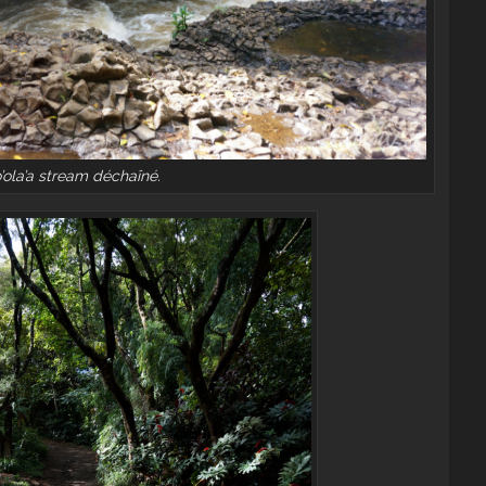
’ola’a stream déchaîné.