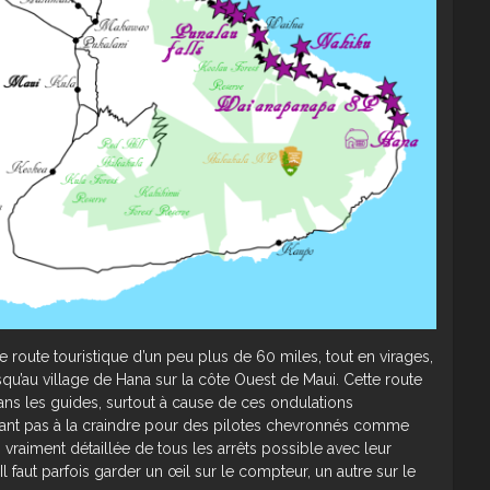
 route touristique d’un peu plus de 60 miles, tout en virages,
qu’au village de Hana sur la côte Ouest de Maui. Cette route
ans les guides, surtout à cause de ces ondulations
rtant pas à la craindre pour des pilotes chevronnés comme
vraiment détaillée de tous les arrêts possible avec leur
Il faut parfois garder un œil sur le compteur, un autre sur le