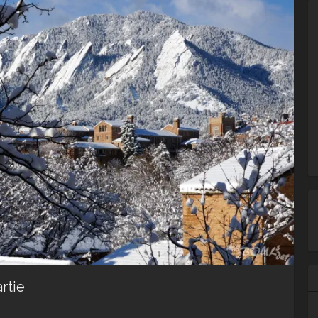
Ar
rtie
Ca