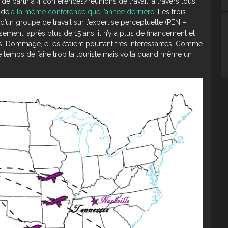
n de partir à 4 conférences/réunions de travail, à travers tous
ride
à la même conférence que l’année dernière
. Les trois
d’un groupe de travail sur l’expertise perceptuelle (PEN –
ement, après plus de 15 ans, il n’y a plus de financement et
. Dommage, elles étaient pourtant très intéressantes. Comme
 eu le temps de faire trop la touriste mais voilà quand même un