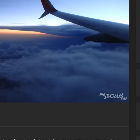
Ar
Ca