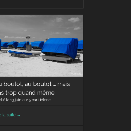
 boulot, au boulot … mais
as trop quand même
lié le
13 juin 2015
par
Hélène
e la suite
→