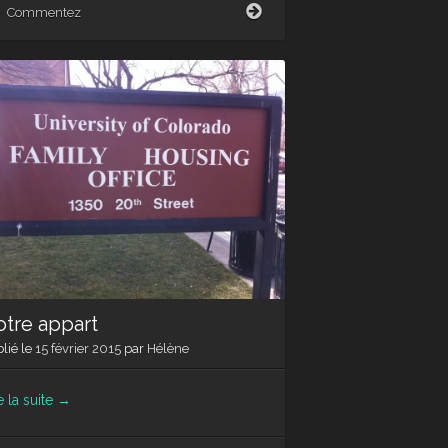
Au
Commentez
boulot,
au
boulot
…
mais
pas
trop
quand
même
tre appart
lié le
15 février 2015
par
Hélène
e la suite
→