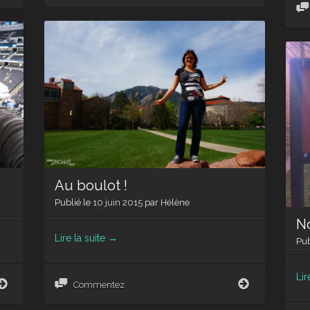
again
vie
de
chercheur
Au boulot !
Publié le
10 juin 2015
par
Hélène
No
Lire la suite
→
Pub
Lir
Au
Sociabilisons
Commentez
boulot
nous
!
!