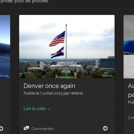
e privée, pour les proches …
Denver once again
Au
Publié le
7 juillet 2015
par
Hélène
p
Pub
Lire la suite
→
Lir
Denver
La
Commentez
once
dure