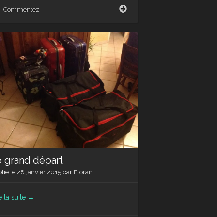
Notre
Commentez
appart
e grand départ
lié le
28 janvier 2015
par
Floran
e la suite
→