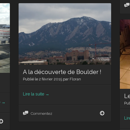
A la découverte de Boulder !
Publié le
2 février 2015
par
Floran
Lire la suite
→
L
e
→
Pub
A
Commentez
la
Lir
Le
découverte
jour
de