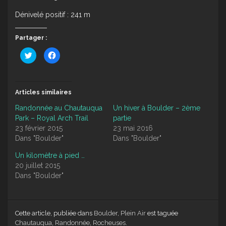
Dénivelé positif : 241 m
Partager :
Cliquez
Cliquez
pour
pour
partager
partager
sur
sur
Twitter(ouvre
Facebook(ouvre
dans
dans
une
une
Articles similaires
nouvelle
nouvelle
fenêtre)
fenêtre)
Randonnée au Chautauqua
Un hiver à Boulder – 2ème
Park – Royal Arch Trail
partie
23 février 2015
23 mai 2016
Dans "Boulder"
Dans "Boulder"
Un kilomètre à pied …
20 juillet 2015
Dans "Boulder"
Cette article, publiée dans
Boulder
,
Plein Air
est taguée
Chautauqua
,
Randonnée
,
Rocheuses
.