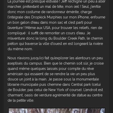
La journée est presque estivale ! Jeff rechigne un peu à aller
marcher, prétextant un mal de tête, mon œil ! Seul, j’enfile
donc mon costume de randonneur émérite, charge
l’intégrale des Dropkick Murphies sur mon iPhone, enfourne
un bon galon d’eau dans mon sac et c’est parti pour
l’aventure ! Même aux USA, pour trouver les reliefs, rien de
compliqué : il suffit de remonter un cours d’eau. Je
m’aventure donc le long du Boulder Creek Path, le chemin
piéton qui traverse la ville d’ouest en est longeant la rivière
du même nom.
Nous n’avions jusqu’ici fait qu’explorer les alentours un peu
aseptisés du campus. Bien que le chemin soit sûr, je croise
quand même quelques laissés pour compte du rêve
américain qui essaient de se rendre la vie un peu plus
douce un joint à la main. Je passe sous la monumentale
librairie municipale puis chemine dans Central park (celui
de Boulder, pas celui de New York of course). L’endroit est
charmant, oasis de verdure agrémenté de statue au centre
de la petite ville.