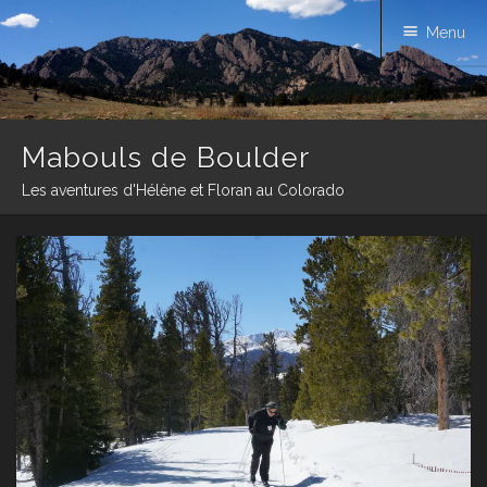
Menu
Mabouls de Boulder
Les aventures d'Hélène et Floran au Colorado
Skip
to
content