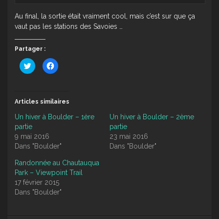
Au final, la sortie était vraiment cool, mais c’est sur que ça
vaut pas les stations des Savoies …
Partager :
Cliquez
Cliquez
pour
pour
partager
partager
sur
sur
Twitter(ouvre
Facebook(ouvre
dans
dans
une
une
Articles similaires
nouvelle
nouvelle
fenêtre)
fenêtre)
Un hiver à Boulder – 1ère
Un hiver à Boulder – 2ème
partie
partie
9 mai 2016
23 mai 2016
Dans "Boulder"
Dans "Boulder"
Randonnée au Chautauqua
Park – Viewpoint Trail
17 février 2015
Dans "Boulder"