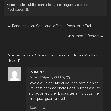
Cette article, publiée dans
Plein Air
est taguée
Colorado
,
Eldora
,
Rocheuses
,
Ski
.
Post
←
Randonnée au Chautauqua Park – Royal Arch Trail
navigation
Un samedi à Denver
→
0 réflexions sur “
Cross country ski at Eldora Moutain
Resort
”
Joule
dit:
10 mars 2015 at 13 01 27 03273
Savoie ou bien? Merci pour ce petit plaisir à
lire, c’est comme oncle Ben’s, succès assuré
à chaque lecture ! Bisous les amis, vous me
manquez graaaaaaave!
Répondre