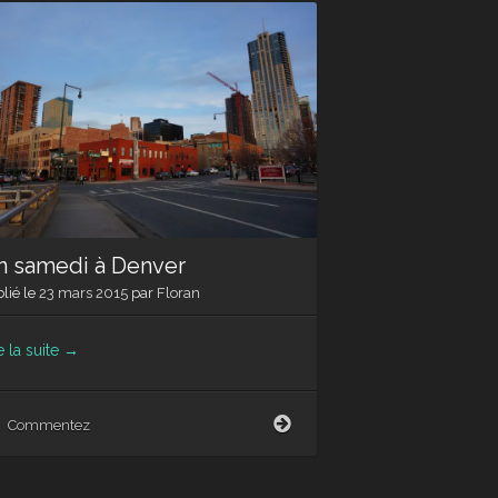
Denver
n samedi à Denver
lié le
23 mars 2015
par
Floran
e la suite
→
Un
Commentez
samedi
à
Denver