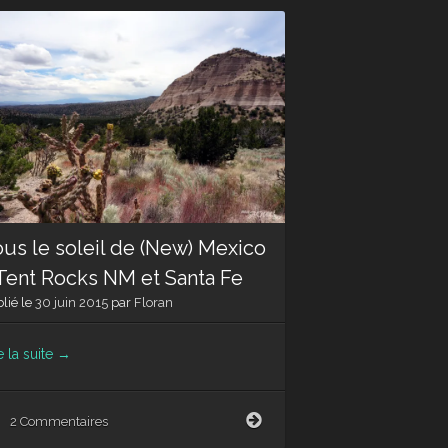
us le soleil de (New) Mexico
Tent Rocks NM et Santa Fe
lié le
30 juin 2015
par
Floran
e la suite
→
Sous
2 Commentaires
le