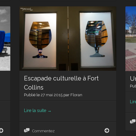
à
à
Steamboat
Boulder
Springs
–
!
3ème
partie
Escapade culturelle à Fort
U
Pub
Collins
Publié le
27 mai 2015
par
Floran
Lir
Lire la suite
→
Au
Escapade
Commentez
boulot,
culturelle