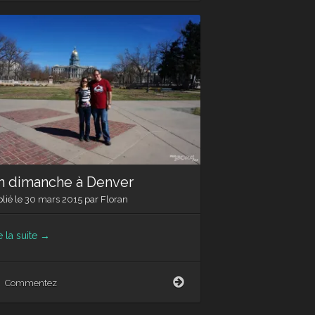
soleil
de
(New)
Mexico
…
Tent
Rocks
NM
et
Santa
Fe
n dimanche à Denver
lié le
30 mars 2015
par
Floran
e la suite
→
Un
Commentez
dimanche
à