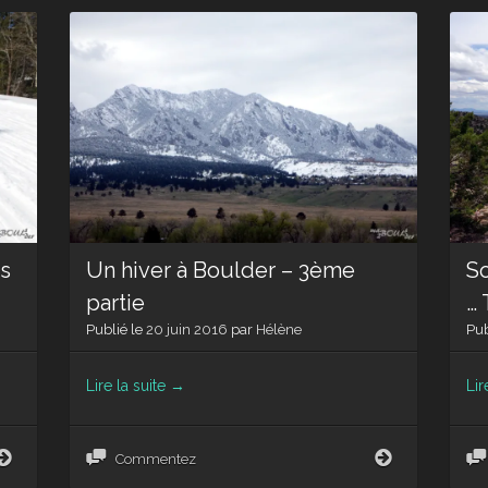
gs
Un hiver à Boulder – 3ème
So
partie
… 
Publié le
20 juin 2016
par
Hélène
Pub
Lire la suite
→
Lir
Ça
Un
Commentez
glisse
hiver