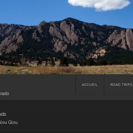
Skip
ACCUEIL
ROAD TRIPS
to
orado
content
nds
Glou Glou