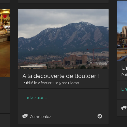
au
à
boulot
Fort
…
Collins
mais
pas
trop
quand
même
U
Pub
A la découverte de Boulder !
Publié le
2 février 2015
par
Floran
Lir
Lire la suite
→
A
Commentez
la
découverte