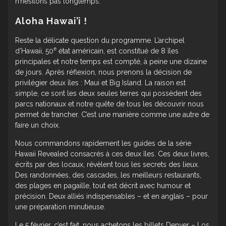
n’hésitons pas longtemps.
Aloha Hawai’i !
Reste la délicate question du programme. L’archipel
e
d’Hawaii, 50
état américain, est constitué de 8 îles
principales et notre temps est compté, à peine une dizaine
de jours. Après réflexion, nous prenons la décision de
privilégier deux îles : Maui et Big Island. La raison est
simple, ce sont les deux seules terres qui possèdent des
parcs nationaux et notre quête de tous les découvrir nous
permet de trancher. C’est une manière comme une autre de
faire un choix.
Nous commandons rapidement les guides de la série
Hawaii Revealed consacrés à ces deux îles. Ces deux livres,
écrits par des locaux, révèlent tous les secrets des lieux.
Des randonnées, des cascades, les meilleurs restaurants,
des plages en pagaille, tout est décrit avec humour et
précision. Deux alliés indispensables – et en anglais – pour
une préparation minutieuse.
Le 5 février, c’est fait, nous achetons les billets Denver – Los