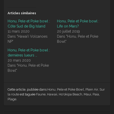
sur
sur
Twitter(ouvre
Facebook(ouvre
dans
dans
une
une
Articles similaires
nouvelle
nouvelle
fenêtre)
fenêtre)
Honu, Pele et Poke bowl :
Honu, Pele et Poke bowl :
Côte Sud de Big Island
Life on Mars?
11 mars 2020
20 juillet 2019
Dans "Hawai'i Volcanoes
Dans "Honu, Pele et Poke
NP"
Bowl"
Honu, Pele et Poke bowl :
dernières lueurs …
20 mars 2020
Dans "Honu, Pele et Poke
Bowl"
Cette article, publiée dans
Honu, Pele et Poke Bowl
,
Plein Air
,
Sur
la route
est taguée
Faune
,
Hawaii
,
Ho'okipa Beach
,
Maui
,
Paia
,
Plage
.
Post