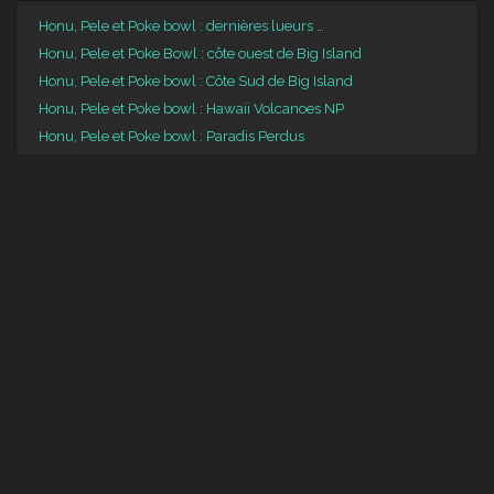
Honu, Pele et Poke bowl : dernières lueurs …
Honu, Pele et Poke Bowl : côte ouest de Big Island
Honu, Pele et Poke bowl : Côte Sud de Big Island
Honu, Pele et Poke bowl : Hawaii Volcanoes NP
Honu, Pele et Poke bowl : Paradis Perdus
Archives
Archives
Catégories
Catégories
Méta
Connexion